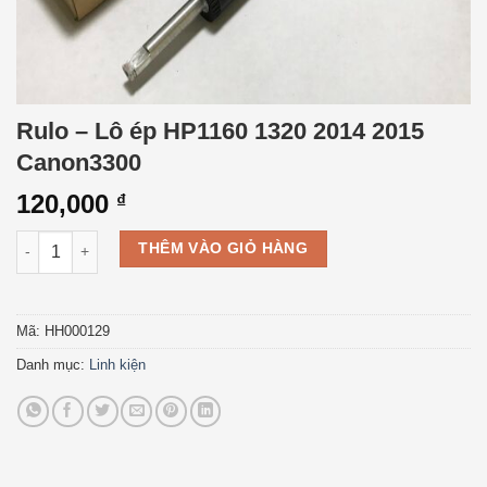
Rulo – Lô ép HP1160 1320 2014 2015
Canon3300
120,000
₫
Rulo - Lô ép HP1160 1320 2014 2015 Canon3300 số lượng
THÊM VÀO GIỎ HÀNG
Mã:
HH000129
Danh mục:
Linh kiện