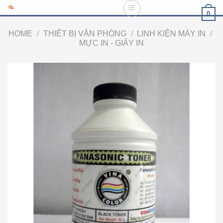
Skip
0
to
content
HOME
/
THIẾT BỊ VĂN PHÒNG
/
LINH KIỆN MÁY IN
/
MỰC IN - GIẤY IN