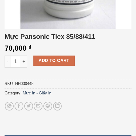
Mực Pansonic Tiex 85/88/411
70,000
₫
Mực Pansonic Tiex 85/88/411 quantity
ADD TO CART
SKU:
HH000448
Category:
Mực in - Giấy in