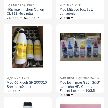
HỘP MỰC LOẠI KHÁC
MỰC IN - GIẤY IN
Hộp mực in phun Canon
Mực Mitsuco Fax 88E -
CL 811 Mực màu
panasonic
740,000
₫
530,000
₫
70,000
₫
MỰC IN - GIẤY IN
CARTRIDGE: HỘP MỰC MÁY IN
Mực đổ Ricoh SP 200/310
Mực bơm màu G20 (G&G)
Samsung/Xerox
dành cho HP/ Canon/
Epson/ Lexmark 100ML
30,000
₫
30,000
₫