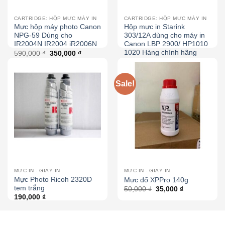
CARTRIDGE: HỘP MỰC MÁY IN
CARTRIDGE: HỘP MỰC MÁY IN
Mực hộp máy photo Canon
Hộp mực in Starink
NPG-59 Dùng cho
303/12A dùng cho máy in
IR2004N IR2004 iR2006N
Canon LBP 2900/ HP1010
1020 Hàng chính hãng
590,000
₫
350,000
₫
230,000
₫
200,000
₫
Sale!
MỰC IN - GIẤY IN
MỰC IN - GIẤY IN
Mực Photo Ricoh 2320D
Mực đổ XPPro 140g
tem trắng
50,000
₫
35,000
₫
190,000
₫