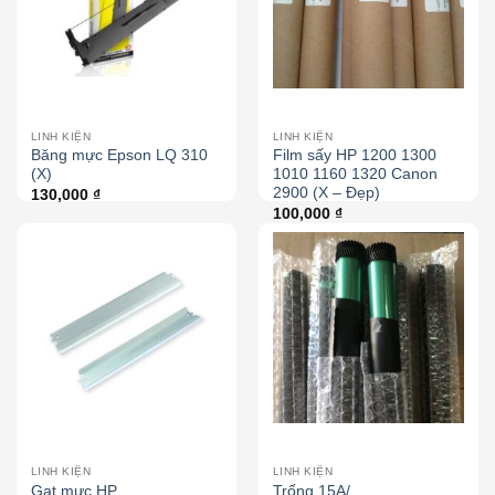
LINH KIỆN
LINH KIỆN
Băng mực Epson LQ 310
Film sấy HP 1200 1300
(X)
1010 1160 1320 Canon
2900 (X – Đẹp)
130,000
₫
100,000
₫
LINH KIỆN
LINH KIỆN
Gạt mực HP
Trống 15A/