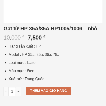
Gạt từ HP 35A/85A HP1005/1006 – nhỏ
10,000
7,500
₫
₫
Hãng sản xuất
:
HP
Model
:
HP 35a, 85a, 36a, 78a
Loại mực
:
Laser
Màu mực
:
Đen
Xuất xứ
:
Trung Quốc
Gạt từ HP 35A/85A HP1005/1006 - nhỏ số lượng
THÊM VÀO GIỎ HÀNG