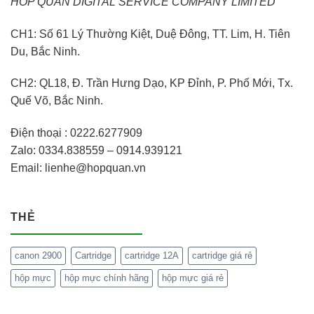
HOP QUAN DIGITAL SERVICE COMPANY LIMITED
CH1: Số 61 Lý Thường Kiệt, Duệ Đông, TT. Lim, H. Tiên
Du, Bắc Ninh.
CH2: QL18, Đ. Trần Hưng Dạo, KP Đỉnh, P. Phố Mới, Tx.
Quế Võ, Bắc Ninh.
Điện thoại : 0222.6277909
Zalo: 0334.838559 – 0914.939121
Email: lienhe@hopquan.vn
THẺ
canon 2900
Cartridge
cartridge 12A
cartridge giá rẻ
hộp mực
hộp mực chính hãng
hộp mực giá rẻ