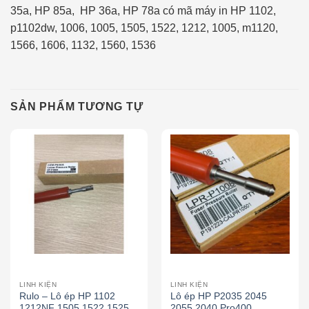
35a, HP 85a, HP 36a, HP 78a có mã máy in HP 1102,
p1102dw, 1006, 1005, 1505, 1522, 1212, 1005, m1120,
1566, 1606, 1132, 1560, 1536
SẢN PHẨM TƯƠNG TỰ
LINH KIỆN
LINH KIỆN
Rulo – Lô ép HP 1102
Lô ép HP P2035 2045
1212NF 1505 1522 1525
2055 2040 Pro400