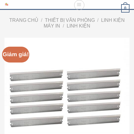
Skip
0
to
content
TRANG CHỦ
/
THIẾT BỊ VĂN PHÒNG
/
LINH KIỆN
MÁY IN
/
LINH KIỆN
Giảm giá!