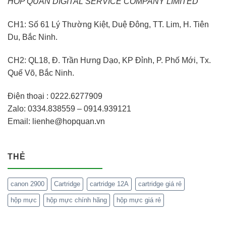
HOP QUAN DIGITAL SERVICE COMPANY LIMITED
CH1: Số 61 Lý Thường Kiệt, Duệ Đông, TT. Lim, H. Tiên
Du, Bắc Ninh.
CH2: QL18, Đ. Trần Hưng Dạo, KP Đỉnh, P. Phố Mới, Tx.
Quế Võ, Bắc Ninh.
Điện thoại : 0222.6277909
Zalo: 0334.838559 – 0914.939121
Email: lienhe@hopquan.vn
THẺ
canon 2900
Cartridge
cartridge 12A
cartridge giá rẻ
hộp mực
hộp mực chính hãng
hộp mực giá rẻ