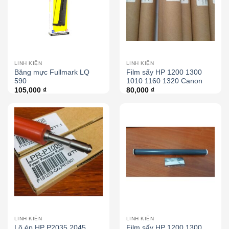
LINH KIỆN
LINH KIỆN
Băng mực Fullmark LQ
Film sấy HP 1200 1300
590
1010 1160 1320 Canon
105,000
₫
80,000
₫
LINH KIỆN
LINH KIỆN
Lô ép HP P2035 2045
Film sấy HP 1200 1300