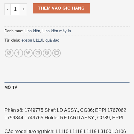
Đệm cao su quả đào lấy giấy chuyên dụng cho Epson L1110 L
THÊM VÀO GIỎ HÀNG
Danh mục:
Linh kiện
,
Linh kiện máy in
Từ khóa:
epson L1110
,
quả đào
MÔ TẢ
Phần số: 1749775 Shaft LD ASSY., CG86; EPPI 1767062
1759844 1749765 Holder RETARD ASSY., CG89; EPPI
Các model tương thích: L1110 L1118 L1119 L3100 L3106