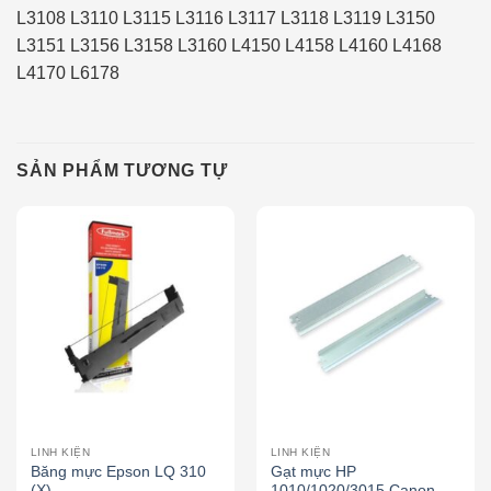
L3108 L3110 L3115 L3116 L3117 L3118 L3119 L3150
L3151 L3156 L3158 L3160 L4150 L4158 L4160 L4168
L4170 L6178
SẢN PHẨM TƯƠNG TỰ
LINH KIỆN
LINH KIỆN
Băng mực Epson LQ 310
Gạt mực HP
(X)
1010/1020/3015 Canon