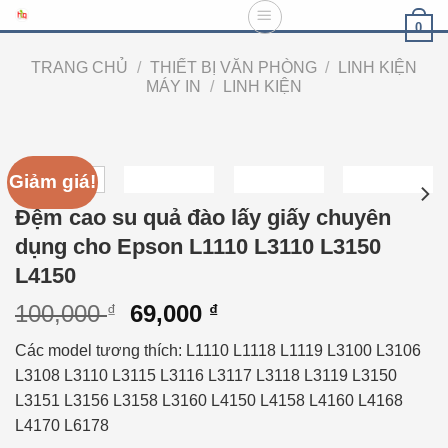
Skip
0
to
content
TRANG CHỦ
/
THIẾT BỊ VĂN PHÒNG
/
LINH KIỆN
MÁY IN
/
LINH KIỆN
Giảm giá!
Đệm cao su quả đào lấy giấy chuyên
dụng cho Epson L1110 L3110 L3150
L4150
100,000
69,000
₫
₫
Các model tương thích: L1110 L1118 L1119 L3100 L3106
L3108 L3110 L3115 L3116 L3117 L3118 L3119 L3150
L3151 L3156 L3158 L3160 L4150 L4158 L4160 L4168
L4170 L6178