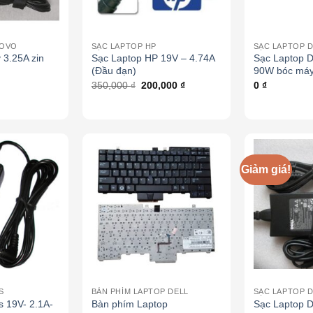
NOVO
SẠC LAPTOP HP
SẠC LAPTOP D
 3.25A zin
Sạc Laptop HP 19V – 4.74A
Sạc Laptop D
(Đầu đạn)
90W bóc má
350,000
₫
200,000
₫
0
₫
Giảm giá!
S
BÀN PHÍM LAPTOP DELL
SẠC LAPTOP D
s 19V- 2.1A-
Bàn phím Laptop
Sạc Laptop D