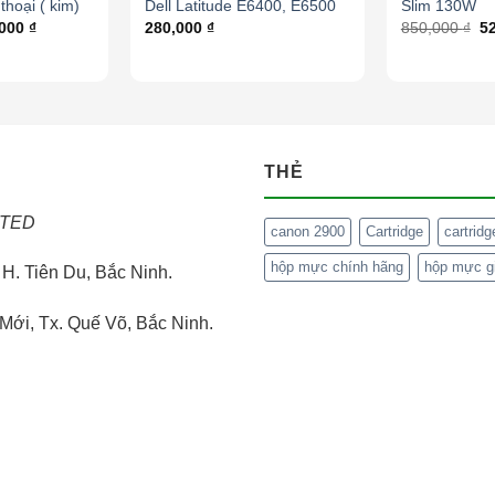
hoại ( kim)
Dell Latitude E6400, E6500
Slim 130W
,000
₫
280,000
₫
850,000
₫
5
THẺ
ITED
canon 2900
Cartridge
cartrid
hộp mực chính hãng
hộp mực gi
H. Tiên Du, Bắc Ninh.
Mới, Tx. Quế Võ, Bắc Ninh.