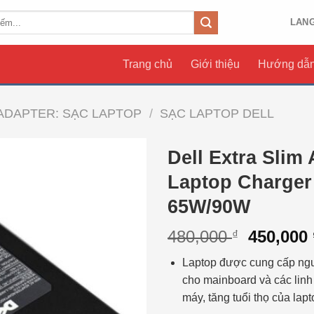
LAN
Trang chủ
Giới thiệu
Hướng dẫn
ADAPTER: SẠC LAPTOP
/
SẠC LAPTOP DELL
Dell Extra Slim
Laptop Charger 
65W/90W
480,000
450,000
₫
Laptop được cung cấp nguồ
cho mainboard và các linh
máy, tăng tuổi thọ của lapt