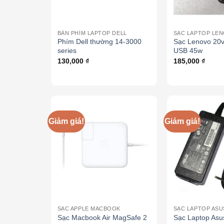
BÀN PHÍM LAPTOP DELL
SẠC LAPTOP LE
Phím Dell thường 14-3000
Sạc Lenovo 20v
series
USB 45w
130,000
₫
185,000
₫
Giảm giá!
Giảm giá!
SẠC APPLE MACBOOK
SẠC LAPTOP ASU
Sạc Macbook Air MagSafe 2
Sạc Laptop Asu