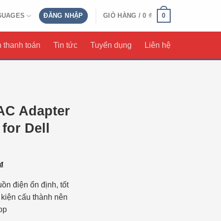
0
GUAGES
ĐĂNG NHẬP
GIỎ HÀNG /
0
₫
 thanh toán
Tin tức
Tuyển dụng
Liên hệ
 AC Adapter
for Dell
₫
n điện ổn định, tốt
 kiện cấu thành nên
op