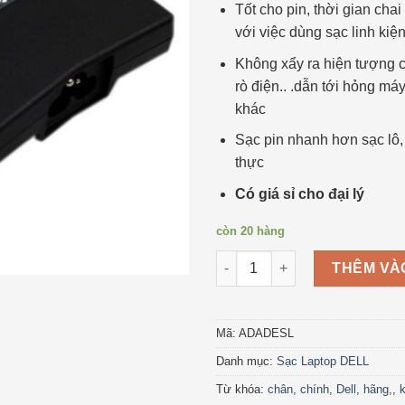
Tốt cho pin, thời gian chai
với việc dùng sạc linh kiện
Không xẩy ra hiện tượng 
rò điện.. .dẫn tới hỏng má
khác
Sạc pin nhanh hơn sạc lô, 
thực
Có giá sỉ cho đại lý
còn 20 hàng
Dell Extra Slim AC Adapter La
THÊM VÀ
Mã:
ADADESL
Danh mục:
Sạc Laptop DELL
Từ khóa:
chân
,
chính
,
Dell
,
hãng,
,