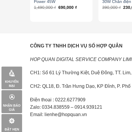
Power 45W
30W Chân điện t
1,490,000
₫
690,000
₫
390,000
₫
230
CÔNG TY TNHH DỊCH VỤ SỐ HỢP QUÂN
HOP QUAN DIGITAL SERVICE COMPANY LIM
CH1: Số 61 Lý Thường Kiệt, Duệ Đông, TT. Lim, 
KHUYẾN
CH2: QL18, Đ. Trần Hưng Dạo, KP Đỉnh, P. Phố 
MẠI
Điện thoại : 0222.6277909
NHẬN BÁO
Zalo: 0334.838559 – 0914.939121
GIÁ
Email: lienhe@hopquan.vn
ĐẶT HẸN