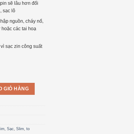
 pin sẽ lâu hơn đổi
, sạc lô
chập nguồn, cháy nổ,
y hoặc các tai hoạ
vì sạc zin công suất
ptop Charger for Dell 65W/90W số lượng
O GIỎ HÀNG
kim
,
Sạc
,
Slim
,
to