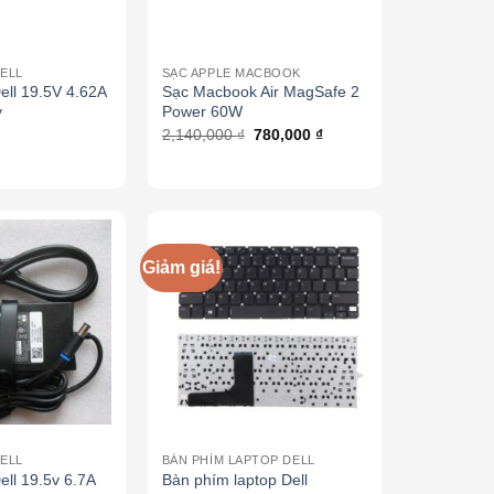
ELL
SẠC APPLE MACBOOK
ell 19.5V 4.62A
Sạc Macbook Air MagSafe 2
y
Power 60W
2,140,000
₫
780,000
₫
Giảm giá!
ELL
BÀN PHÍM LAPTOP DELL
ell 19.5v 6.7A
Bàn phím laptop Dell