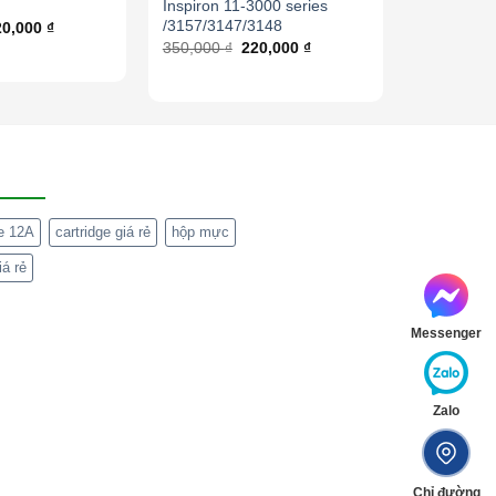
Inspiron 11-3000 series
/3157/3147/3148
20,000
₫
350,000
₫
220,000
₫
ge 12A
cartridge giá rẻ
hộp mực
á rẻ
Messenger
Zalo
Chỉ đường