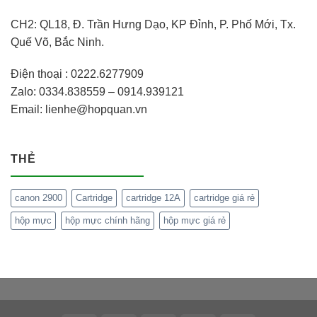
CH2: QL18, Đ. Trần Hưng Dạo, KP Đỉnh, P. Phố Mới, Tx.
Quế Võ, Bắc Ninh.
Điện thoại : 0222.6277909
Zalo: 0334.838559 – 0914.939121
Email: lienhe@hopquan.vn
THẺ
canon 2900
Cartridge
cartridge 12A
cartridge giá rẻ
hộp mực
hộp mực chính hãng
hộp mực giá rẻ