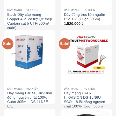
DÂY MẠNG - PHỤ KIỆN
DÂY MẠNG - PHỤ KIỆN
Black-Dây cáp mạng
Dây đồng trục liền nguồn
Copper 4 lõi có trợ lực thép
DSS 0.8 (Cuộn 305m)
Captain cat 5 UTP(500m/
1,520,000
₫
cuộn)
2,500,000
₫
Sale!
Sale!
DÂY MẠNG - PHỤ KIỆN
DÂY MẠNG - PHỤ KIỆN
Dây mạng CAT5E Hikvision
Dây mạng CAT6
đồng nguyên chất 100% –
HIKVISION DS-1LN6U-
Cuộn 305m – DS-1LN5E-
SCO – 8 lõi đồng nguyên
E/E
chất 100%- Cuộn 305m
2,850,000
₫
1,710,000
₫
2,620,000
₫
2,550,000
₫