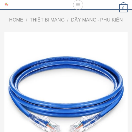
Skip
0
to
content
HOME
/
THIẾT BỊ MẠNG
/
DÂY MẠNG - PHỤ KIỆN