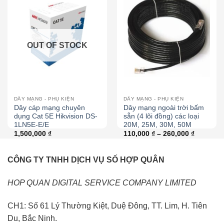
OUT OF STOCK
DÂY MẠNG - PHỤ KIỆN
DÂY MẠNG - PHỤ KIỆN
Dây cáp mạng chuyên
Dây mạng ngoài trời bấm
dụng Cat 5E Hikvision DS-
sẵn (4 lõi đồng) các loại
1LN5E-E/E
20M, 25M, 30M, 50M
1,500,000
₫
110,000
₫
–
260,000
₫
CÔNG TY TNHH DỊCH VỤ SỐ HỢP QUÂN
HOP QUAN DIGITAL SERVICE COMPANY LIMITED
CH1: Số 61 Lý Thường Kiệt, Duệ Đông, TT. Lim, H. Tiên
Du, Bắc Ninh.