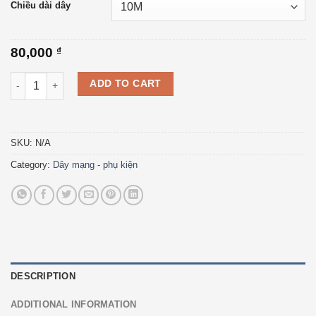
Chiều dài dây
80,000
₫
Dây mạng bấm sẵn (CAT6) các loại 3M, 5M, 10M, 20M, 50M quan
ADD TO CART
SKU:
N/A
Category:
Dây mạng - phụ kiện
DESCRIPTION
ADDITIONAL INFORMATION