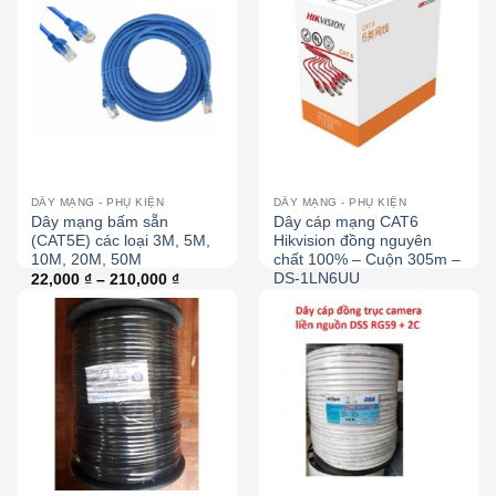
DÂY MẠNG - PHỤ KIỆN
DÂY MẠNG - PHỤ KIỆN
Dây mạng bấm sẵn
Dây cáp mạng CAT6
(CAT5E) các loại 3M, 5M,
Hikvision đồng nguyên
10M, 20M, 50M
chất 100% – Cuộn 305m –
DS-1LN6UU
22,000
₫
–
210,000
₫
3,100,000
₫