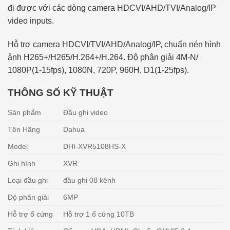
đi được với các dòng camera HDCVI/AHD/TVI/Analog/IP
video inputs.
Hỗ trợ camera HDCVI/TVI/AHD/Analog/IP, chuẩn nén hình
ảnh H265+/H265/H.264+/H.264. Độ phân giải 4M-N/
1080P(1-15fps), 1080N, 720P, 960H, D1(1-25fps).
THÔNG SỐ KỸ THUẬT
Sản phẩm
Đầu ghi video
Tên Hãng
Dahua
Model
DHI-XVR5108HS-X
Ghi hình
XVR
Loại đầu ghi
đầu ghi 08 kênh
Độ phân giải
6MP
Hỗ trợ ổ cứng
Hỗ trợ 1 ổ cứng 10TB