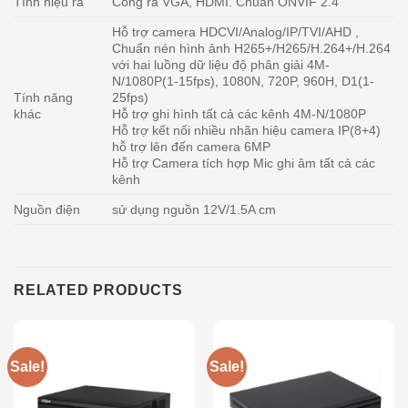
Tính hiệu ra
Cổng ra VGA, HDMI. Chuẩn ONVIF 2.4
Hỗ trợ camera HDCVI/Analog/IP/TVI/AHD ,
Chuẩn nén hình ảnh H265+/H265/H.264+/H.264
với hai luồng dữ liệu độ phân giải 4M-
N/1080P(1-15fps), 1080N, 720P, 960H, D1(1-
Tính năng
25fps)
khác
Hỗ trợ ghi hình tất cả các kênh 4M-N/1080P
Hỗ trợ kết nối nhiều nhãn hiệu camera IP(8+4)
hỗ trợ lên đến camera 6MP
Hỗ trợ Camera tích hợp Mic ghi âm tất cả các
kênh
Nguồn điện
sử dụng nguồn 12V/1.5A cm
RELATED PRODUCTS
Sale!
Sale!