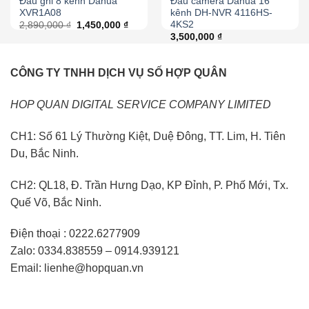
Đầu ghi 8 kênh Dahua
Đầu camera Dahua 16
XVR1A08
kênh DH-NVR 4116HS-
4KS2
2,890,000
₫
1,450,000
₫
3,500,000
₫
CÔNG TY TNHH DỊCH VỤ SỐ HỢP QUÂN
HOP QUAN DIGITAL SERVICE COMPANY LIMITED
CH1: Số 61 Lý Thường Kiệt, Duệ Đông, TT. Lim, H. Tiên
Du, Bắc Ninh.
CH2: QL18, Đ. Trần Hưng Dạo, KP Đỉnh, P. Phố Mới, Tx.
Quế Võ, Bắc Ninh.
Điện thoại : 0222.6277909
Zalo: 0334.838559 – 0914.939121
Email: lienhe@hopquan.vn