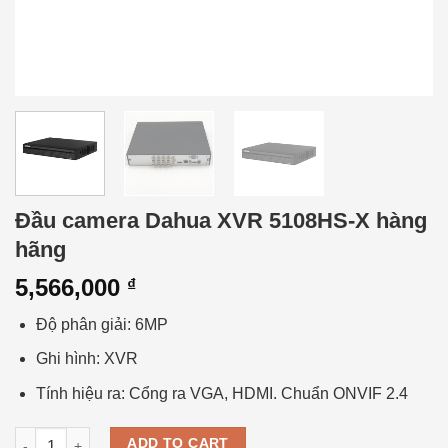
Đầu camera Dahua XVR 5108HS-X hàng
hãng
5,566,000
₫
Độ phân giải: 6MP
Ghi hình: XVR
Tính hiệu ra: Cổng ra VGA, HDMI. Chuẩn ONVIF 2.4
Đầu camera Dahua XVR 5108HS-X hàng hãng quantity
ADD TO CART