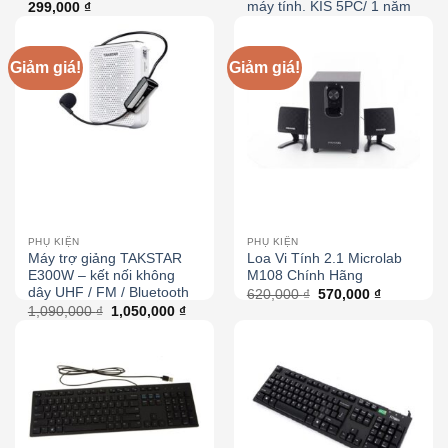
máy tính. KIS 5PC/ 1 năm
299,000
₫
899,000
₫
Giảm giá!
Giảm giá!
PHỤ KIỆN
PHỤ KIỆN
Máy trợ giảng TAKSTAR
Loa Vi Tính 2.1 Microlab
E300W – kết nối không
M108 Chính Hãng
dây UHF / FM / Bluetooth
620,000
₫
570,000
₫
1,090,000
₫
1,050,000
₫