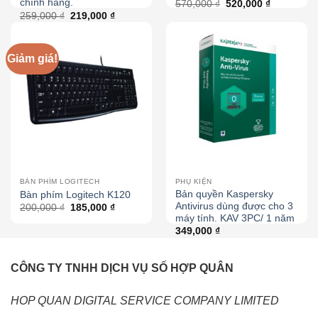
chính hãng.
570,000
₫
520,000
₫
259,000
₫
219,000
₫
Giảm giá!
BÀN PHÍM LOGITECH
PHỤ KIỆN
Bản quyền Kaspersky
Bàn phím Logitech K120
Antivirus dùng được cho 3
200,000
₫
185,000
₫
máy tính. KAV 3PC/ 1 năm
349,000
₫
CÔNG TY TNHH DỊCH VỤ SỐ HỢP QUÂN
HOP QUAN DIGITAL SERVICE COMPANY LIMITED