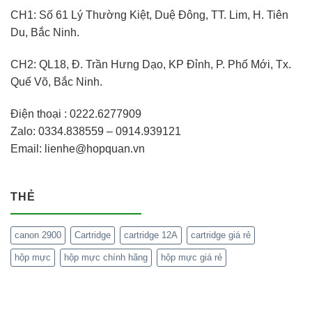
CH1: Số 61 Lý Thường Kiệt, Duệ Đông, TT. Lim, H. Tiên
Du, Bắc Ninh.
CH2: QL18, Đ. Trần Hưng Dạo, KP Đỉnh, P. Phố Mới, Tx.
Quế Võ, Bắc Ninh.
Điện thoại : 0222.6277909
Zalo: 0334.838559 – 0914.939121
Email: lienhe@hopquan.vn
THẺ
canon 2900
Cartridge
cartridge 12A
cartridge giá rẻ
hộp mực
hộp mực chính hãng
hộp mực giá rẻ