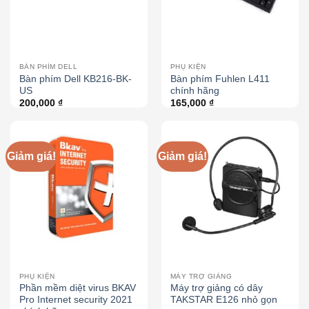
BÀN PHÍM DELL
PHỤ KIỆN
Bàn phím Dell KB216-BK-
Bàn phím Fuhlen L411
US
chính hãng
200,000
₫
165,000
₫
Giảm giá!
Giảm giá!
PHỤ KIỆN
MÁY TRỢ GIẢNG
Phần mềm diệt virus BKAV
Máy trợ giảng có dây
Pro Internet security 2021
TAKSTAR E126 nhỏ gọn