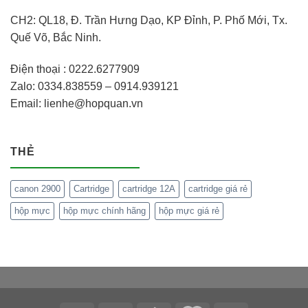
CH2: QL18, Đ. Trần Hưng Dạo, KP Đỉnh, P. Phố Mới, Tx.
Quế Võ, Bắc Ninh.
Điện thoại : 0222.6277909
Zalo: 0334.838559 – 0914.939121
Email: lienhe@hopquan.vn
THẺ
canon 2900
Cartridge
cartridge 12A
cartridge giá rẻ
hộp mực
hộp mực chính hãng
hộp mực giá rẻ