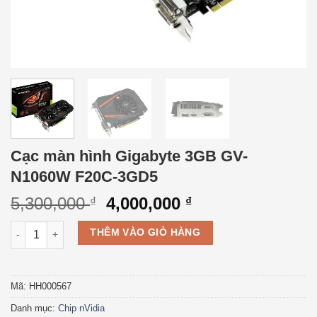
Cạc màn hình Gigabyte 3GB GV-
N1060W F20C-3GD5
5,300,000
4,000,000
₫
₫
Cạc màn hình Gigabyte 3GB GV-N1060W F20C-3GD5 số lượng
THÊM VÀO GIỎ HÀNG
Mã:
HH000567
Danh mục:
Chip nVidia