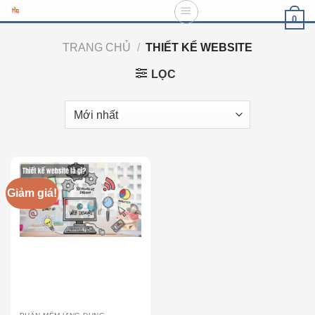
Skip
0
to
content
TRANG CHỦ
/
THIẾT KẾ WEBSITE
LỌC
Giảm giá!