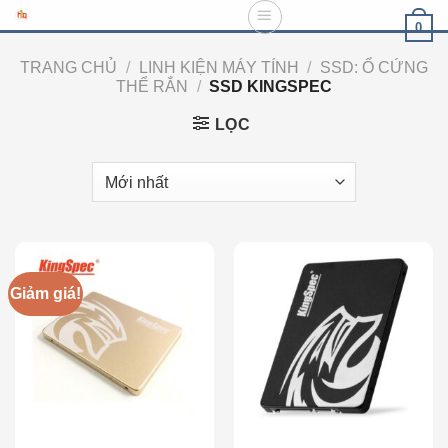
Skip
0
to
content
TRANG CHỦ
/
LINH KIỆN MÁY TÍNH
/
SSD: Ổ CỨNG
THỂ RẮN
/
SSD KINGSPEC
LỌC
Giảm giá!