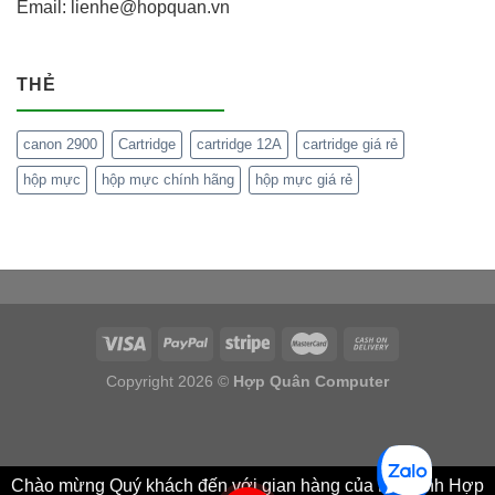
Email: lienhe@hopquan.vn
THẺ
canon 2900
Cartridge
cartridge 12A
cartridge giá rẻ
hộp mực
hộp mực chính hãng
hộp mực giá rẻ
Copyright 2026 ©
Hợp Quân Computer
Chào mừng Quý khách đến với gian hàng của Máy tính Hợp