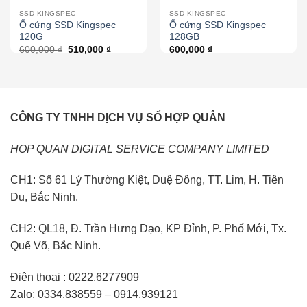
SSD KINGSPEC
SSD KINGSPEC
Ổ cứng SSD Kingspec
Ổ cứng SSD Kingspec
120G
128GB
600,000
₫
510,000
₫
600,000
₫
CÔNG TY TNHH DỊCH VỤ SỐ HỢP QUÂN
HOP QUAN DIGITAL SERVICE COMPANY LIMITED
CH1: Số 61 Lý Thường Kiệt, Duệ Đông, TT. Lim, H. Tiên
Du, Bắc Ninh.
CH2: QL18, Đ. Trần Hưng Dạo, KP Đỉnh, P. Phố Mới, Tx.
Quế Võ, Bắc Ninh.
Điện thoại : 0222.6277909
Zalo: 0334.838559 – 0914.939121